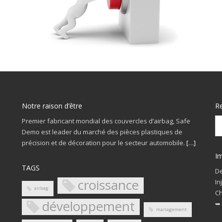
Notre raison d’être
R
Premier fabricant mondial des couvercles d’airbag, Safe
Demo est leader du marché des pièces plastiques de
précision et de décoration pour le secteur automobile.
[…]
Im
TAGS
De
croissance
In
airbag
Ch
développement
➥
management