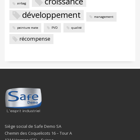
croissance
airbag
développement
management
peinture mate
PVD
qualité
récompense
Siège social de Safe Demo SA
Chemin des Coquelicots 16 – Tour A