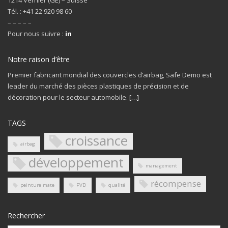
1214 Vernier (GE) – Suisse
Tél. : +41 22 920 98 60
– – – – –
Pour nous suivre :
in
Notre raison d’être
Premier fabricant mondial des couvercles d’airbag, Safe Demo est
leader du marché des pièces plastiques de précision et de
décoration pour le secteur automobile.
[…]
TAGS
croissance
airbag
développement
management
récompense
peinture mate
PVD
qualité
Rechercher