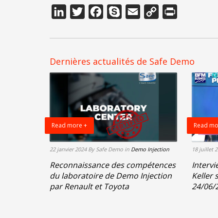
LinkedIn
Twitter
Facebook
Skype
Email
Copy
Print
Link
Dernières actualités de Safe Demo
Read more +
Read mo
22 janvier 2024
By Safe Demo
in
Demo Injection
18 juillet 
Reconnaissance des compétences
Intervi
du laboratoire de Demo Injection
Keller 
par Renault et Toyota
24/06/