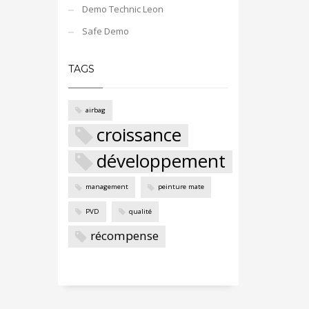
Demo Technic Leon
Safe Demo
TAGS
airbag
croissance
développement
management
peinture mate
PVD
qualité
récompense