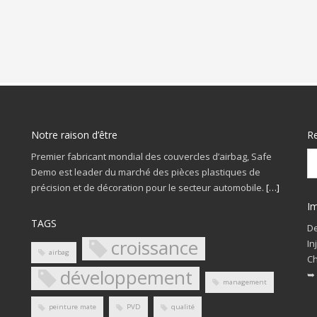
Notre raison d’être
R
Premier fabricant mondial des couvercles d’airbag, Safe
Demo est leader du marché des pièces plastiques de
précision et de décoration pour le secteur automobile.
[…]
Im
TAGS
De
croissance
In
airbag
Ch
développement
➥
management
peinture mate
PVD
qualité