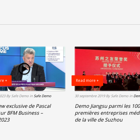
re +
Read more +
2023
By Safe Demo
in
Safe Demo
30 septembre 2019
By Safe Demo
in
Dem
ew exclusive de Pascal
Demo Jiangsu parmi les 100
sur BFM Business –
premières entreprises méda
2023
de la ville de Suzhou