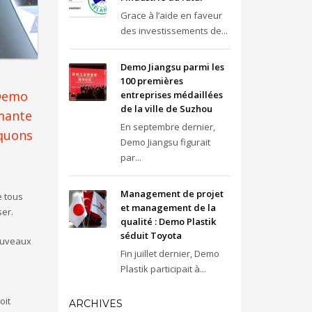
Grace à l’aide en faveur
des investissements de...
Demo Jiangsu parmi les
100 premières
 Demo
entreprises médaillées
de la ville de Suzhou
smante
En septembre dernier,
iquons
Demo Jiangsu figurait
par...
Management de projet
e tous
et management de la
ser.
qualité : Demo Plastik
séduit Toyota
nouveaux
Fin juillet dernier, Demo
Plastik participait à...
oit
ARCHIVES