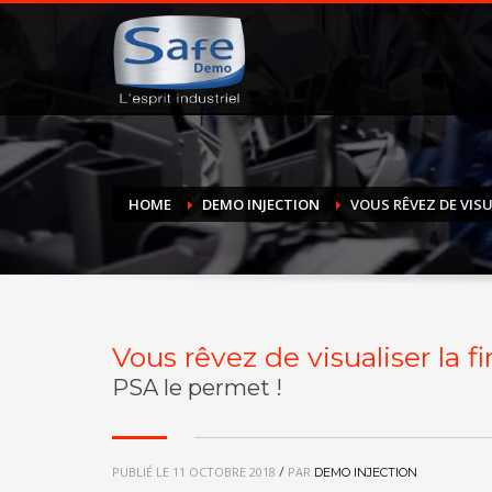
HOME
DEMO INJECTION
VOUS RÊVEZ DE VISU
Vous rêvez de visualiser la f
PSA le permet !
/
PUBLIÉ LE
11 OCTOBRE 2018
PAR
DEMO INJECTION