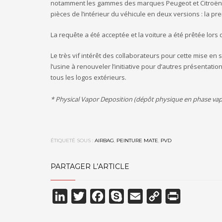
notamment les gammes des marques Peugeot et Citroën) d
pièces de l’intérieur du véhicule en deux versions : la p
La requête a été acceptée et la voiture a été prêtée lors d
Le très vif intérêt des collaborateurs pour cette mise e
l’usine à renouveler l’initiative pour d’autres présentat
tous les logos extérieurs.
* Physical Vapor Deposition (dépôt physique en phase va
ÉTIQUETÉ SOUS :
AIRBAG
,
PEINTURE MATE
,
PVD
PARTAGER L’ARTICLE
LinkedIn
Twitter
Facebook
Skype
Email
Copy
Print
Link