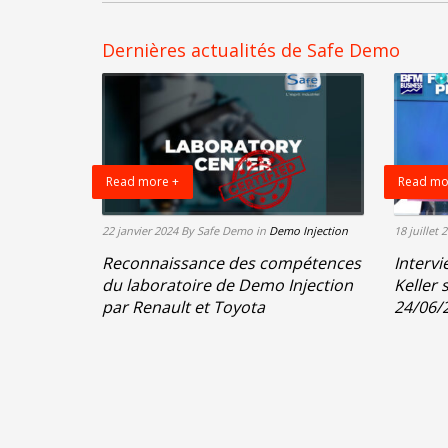
Dernières actualités de Safe Demo
Read more +
Read mo
22 janvier 2024
By Safe Demo
in
Demo Injection
18 juillet 
Reconnaissance des compétences
Intervi
du laboratoire de Demo Injection
Keller 
par Renault et Toyota
24/06/