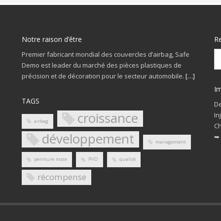
Notre raison d’être
R
Premier fabricant mondial des couvercles d’airbag, Safe
Demo est leader du marché des pièces plastiques de
précision et de décoration pour le secteur automobile.
[…]
Im
TAGS
De
croissance
In
airbag
Ch
développement
➥
management
peinture mate
PVD
qualité
récompense