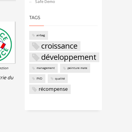
Safe Demo
TAGS
airbag
croissance
développement
ction
management
peinture mate
trie du
PVD
qualité
récompense