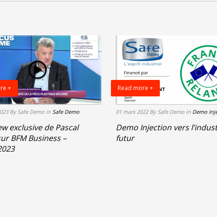
re +
Read more +
2023
By Safe Demo
in
Safe Demo
01 mars 2022
By Safe Demo
in
Demo Inje
ew exclusive de Pascal
Demo Injection vers l’indus
sur BFM Business –
futur
2023