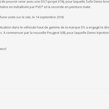
e pouvoir venir avec une DS7 (projet X74), pour laquelle Safe Demo livr
remière en métallisée par PVD* et la seconde en peinture mate.
’une visite sur le site, le 14 septembre 2018.
n situation dans le véhicule haut de gamme de la marque DS a engagé la dir
ions. À commencer par la nouvelle Peugeot 508, pour laquelle Demo Injection
peur)